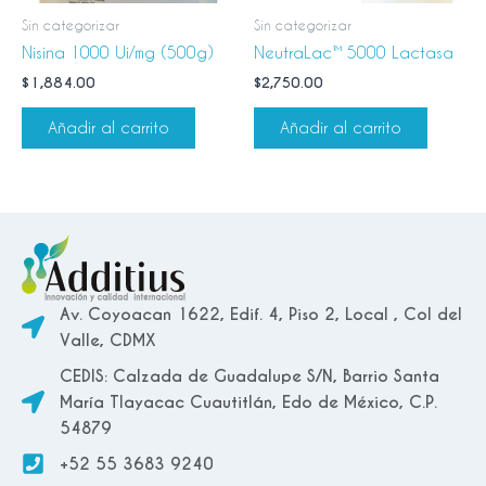
Sin categorizar
Sin categorizar
Nisina 1000 Ui/mg (500g)
NeutraLac™ 5000 Lactasa
$
1,884.00
$
2,750.00
Añadir al carrito
Añadir al carrito
Av. Coyoacan 1622, Edif. 4, Piso 2, Local , Col del
Valle, CDMX
CEDIS: Calzada de Guadalupe S/N, Barrio Santa
María Tlayacac Cuautitlán, Edo de México, C.P.
54879
+52 55 3683 9240