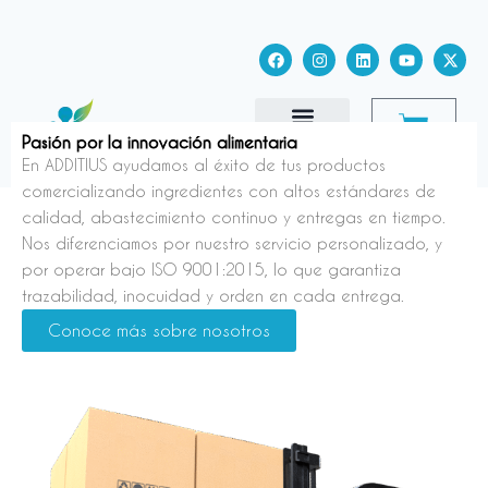
Ir
al
F
I
L
Y
X
contenido
a
n
i
o
-
c
s
n
u
t
e
t
k
t
w
b
a
e
u
i
Cart
o
g
d
b
t
Pasión por la innovación alimentaria
o
r
i
e
t
k
a
n
e
En ADDITIUS ayudamos al éxito de tus productos
m
r
comercializando ingredientes con altos estándares de
calidad, abastecimiento continuo y entregas en tiempo.
Nos diferenciamos por nuestro servicio personalizado, y
por operar bajo ISO 9001:2015, lo que garantiza
trazabilidad, inocuidad y orden en cada entrega.
Conoce más sobre nosotros