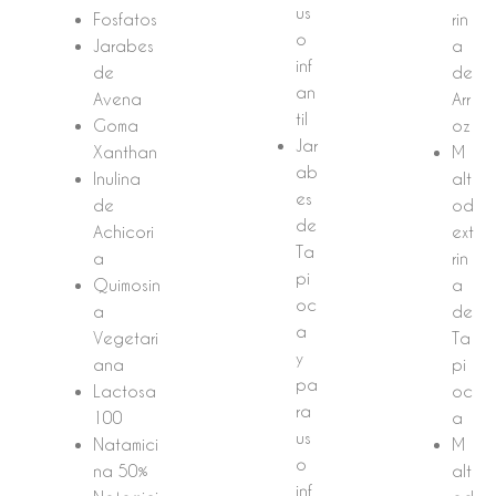
us
Fosfatos
rin
o
Jarabes
a
inf
de
de
an
Avena
Arr
til
Goma
oz
Jar
Xanthan
M
ab
Inulina
alt
es
de
od
de
Achicori
ext
Ta
a
rin
pi
Quimosin
a
oc
a
de
a
Vegetari
Ta
y
ana
pi
pa
Lactosa
oc
ra
100
a
us
Natamici
M
o
na 50%
alt
inf