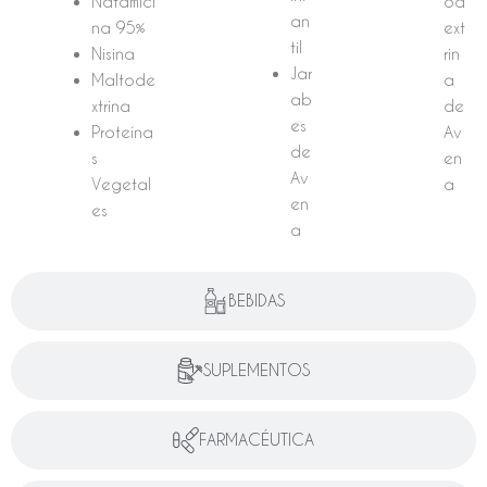
Natamici
od
an
na 95%
ext
til
Nisina
rin
Jar
Maltode
a
ab
xtrina
de
es
Proteína
Av
de
s
en
Av
Vegetal
a
en
es
a
BEBIDAS
SUPLEMENTOS
FARMACÉUTICA