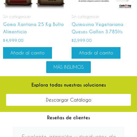
Sin categorizar
Sin categorizar
Goma Xantana 25 Kg Bulto
Quimosina Vegetariana
Alimenticio
Quesos Gallon 3.785lts
$
4,999.00
$
2,999.00
Añadir al carrito
Añadir al carrito
MÁS INSUMOS
Explora todas nuestras soluciones
Descargar Catálogo
Reseñas de clientes
Excelente atención y productos de