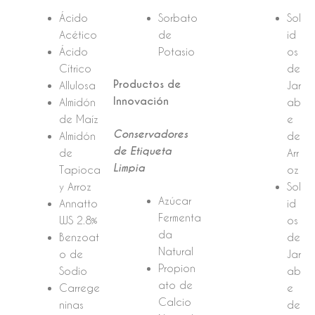
Ácido
Sorbato
Sol
Acético
de
id
Ácido
Potasio
os
Cítrico
de
Productos de
Allulosa
Jar
Innovación
Almidón
ab
de Maíz
e
Conservadores
Almidón
de
de Etiqueta
de
Arr
Limpia
Tapioca
oz
y Arroz
Sol
Azúcar
Annatto
id
Fermenta
WS 2.8%
os
da
Benzoat
de
Natural
o de
Jar
Propion
Sodio
ab
ato de
Carrege
e
Calcio
ninas
de