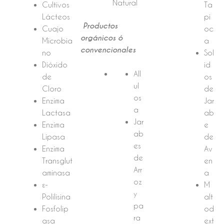
Natural
Cultivos
Ta
Lácteos
pi
Productos
Cuajo
oc
orgánicos ó
Microbia
a
convencionales
no
Sol
Dióxido
id
All
de
os
ul
Cloro
de
os
Enzima
Jar
a
Lactasa
ab
Jar
Enzima
e
ab
Lipasa
de
es
Enzima
Av
de
Transglut
en
Arr
aminasa
a
oz
ε-
M
y
Polilisina
alt
pa
Fosfolip
od
ra
asa
ext